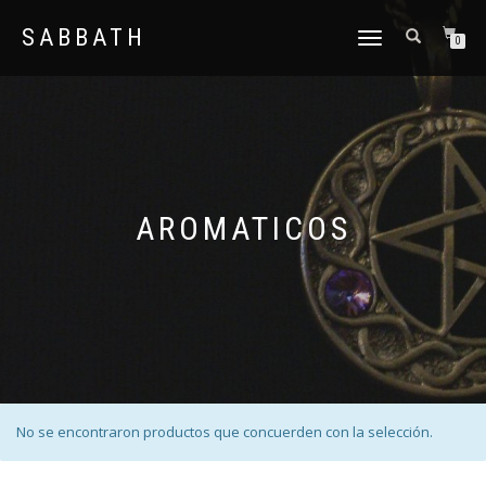
SABBATH
CAMBIAR
0
NAVEGACIÓN
AROMATICOS
No se encontraron productos que concuerden con la selección.