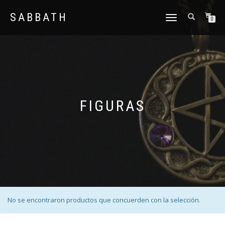
SABBATH
CAMBIAR
0
NAVEGACIÓN
FIGURAS
No se encontraron productos que concuerden con la selección.