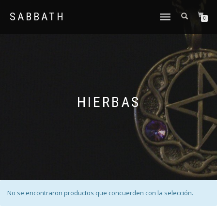
SABBATH
CAMBIAR
0
NAVEGACIÓN
HIERBAS
No se encontraron productos que concuerden con la selección.