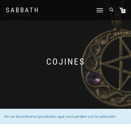
SABBATH
CAMBIAR
0
NAVEGACIÓN
COJINES
No se encontraron productos que concuerden con la selección.