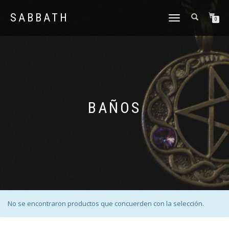
SABBATH
CAMBIAR
0
NAVEGACIÓN
BAÑOS
No se encontraron productos que concuerden con la selección.