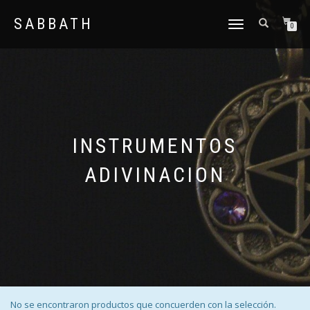
SABBATH
CAMBIAR
0
NAVEGACIÓN
INSTRUMENTOS
ADIVINACION
No se encontraron productos que concuerden con la selección.