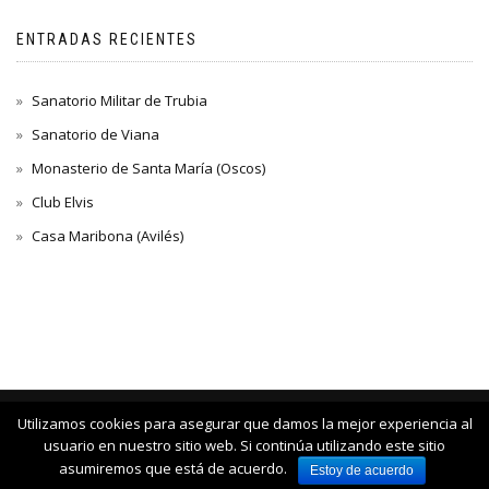
ENTRADAS RECIENTES
Sanatorio Militar de Trubia
Sanatorio de Viana
Monasterio de Santa María (Oscos)
Club Elvis
Casa Maribona (Avilés)
Utilizamos cookies para asegurar que damos la mejor experiencia al
COPYRIGHT © 2018 SABBATH ALL RIGHT RESERVED
usuario en nuestro sitio web. Si continúa utilizando este sitio
asumiremos que está de acuerdo.
Estoy de acuerdo