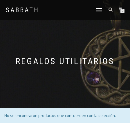
SABBATH
CAMBIAR
0
NAVEGACIÓN
REGALOS UTILITARIOS
No se encontraron productos que concuerden con la selección.