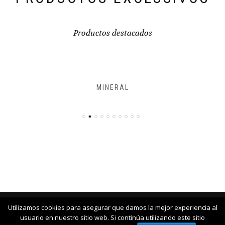
Productos destacados
MINERAL
Utilizamos cookies para asegurar que damos la mejor experiencia al
COPYRIGHT © 2018 SABBATH ALL RIGHT RESERVED
usuario en nuestro sitio web. Si continúa utilizando este sitio