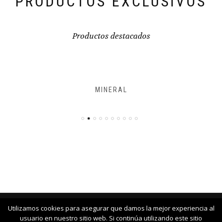
PRODUCTOS EXCLUSIVOS
Productos destacados
MINERAL
Utilizamos cookies para asegurar que damos la mejor experiencia al
COPYRIGHT © 2018 SABBATH ALL RIGHT RESERVED
usuario en nuestro sitio web. Si continúa utilizando este sitio